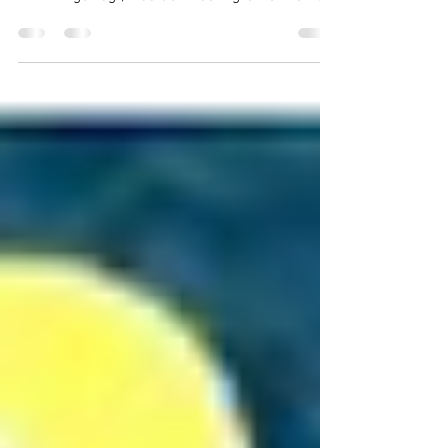
Hier zum Videobericht: Am 11. 12 2022
wurde Karl Lauterbach in der Sendung „Berlin
DIREKT gefragt, was denn sein größter Fehler
in dieser...