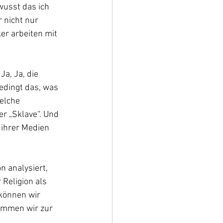
wusst das ich 
 nicht nur 
er arbeiten mit 
a, Ja, die 
edingt das, was 
elche 
r „Sklave“. Und 
 ihrer Medien 
 analysiert, 
Religion als 
können wir 
ommen wir zur 