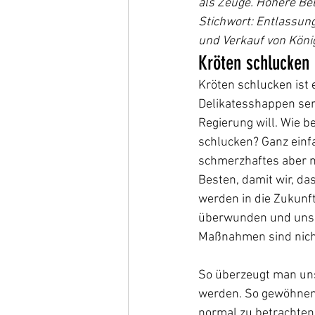
als Zeuge. Höhere Be
Stichwort: Entlassun
und Verkauf von Köni
Kröten schlucken
Kröten schlucken ist 
Delikatesshappen serv
Regierung will. Wie b
schlucken? Ganz einf
schmerzhaftes aber n
Besten, damit wir, da
werden in die Zukunf
überwunden und unse
Maßnahmen sind nicht
So überzeugt man uns
werden. So gewöhnen 
normal zu betrachten.