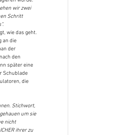
agieren würde. 
ehen wir zwei 
en Schritt 
“.
t, wie das geht. 
 an die 
an der 
 nach den 
nn später eine 
er Schublade 
latoren, die 
nen. Stichwort, 
gehauen um sie 
e nicht 
CHER ihrer zu 