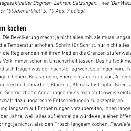
 tagesaktueller Dogmen, Lehren, Satzungen... wie "Der Wa
 "Studienartikel" S. 10 Abs. 7 belegt.
am kochen
 Die Bevölkerung macht ja nicht alles mit, sie muss langs
ie Temperatur erhöhen, Schritt für Schritt, nur nicht alles
 die Regierenden mit ihren Medien die Grenzen stufenweis
Das Volk immer schön in Unsicherheit lassen. Das Fußvolk mu
nd sich fragen was der nächste Tag wohl so bringen wird. N
gen, höhere Belastungen, Energiekostenexplosion, Arbeitsl
ngerechte Lohnarbeit, Blackout, Klimakatastrophe, Krieg, a
n. Schmerzhafte Änderungen muss man stufenweise einfü
lschaft dazu ungerechte Entscheidungen zu akzeptieren.
erung langsam auf Entbehrungen vorzubereiten, ihnen lang
r Jahre, weil, alles auf einmal da würde es ja einen öffen
ringt ja nichts, also den Frosch langsam kochen. 
Parallele