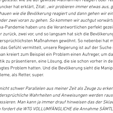
rd getestet wie sie auf gewisse Maßnahmen reagiert oder re
cker hat erklärt, Zitat: 
„wir probieren immer etwas aus, g
hauen wie die Bevölkerung reagiert und dann gehen wir ein
eder zwei voran zu gehen. So kommen wir auchgut vorwärts
na-Pandemie haben uns die Verantwortlichen perfekt gezeig
er zurück, zwei vor, und so langsam hat sich die Bevölkerung
ersprüchlichsten Maßnahmen gewöhnt. So nebenbei hat m
as Gefühl vermittelt, unsere Regierung ist auf der Suche
man kreiert zum Beispiel ein Problem einen Aufreger, um da
tik zu präsentieren, eine Lösung, die sie schon vorher in d
eugtes Problem hatten. Und die Bevölkerung sieht die Manipu
eme, als Retter, super.
r nicht schwer Parallelen aus meiner Zeit als Zeuge zu erken
idersprüchliche Wahrheiten und Anweisungen werden raus
ssieren. Man kann ja immer drauf hinweisen das der Sklav
och fordert die WTG VOLLUMFÄNGLICHE die Annahme SÄMTLI