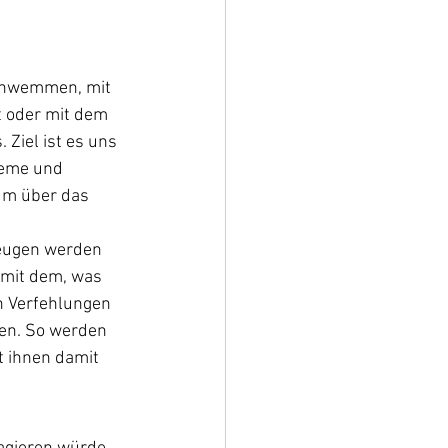
chwemmen, mit 
t oder mit dem 
Ziel ist es uns 
leme und 
um über das 
Zeugen werden 
 mit dem, was 
n Verfehlungen 
en. So werden 
t ihnen damit 