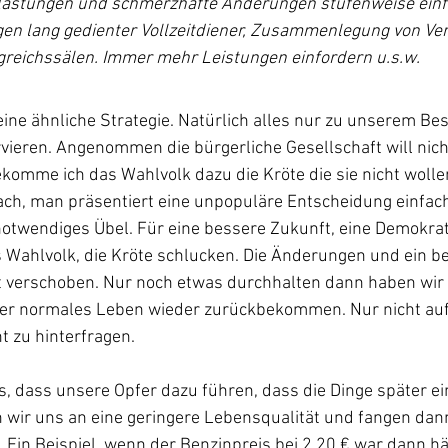
lastungen und schmerzhafte Änderungen stufenweise einf
gen lang gedienter Vollzeitdiener, Zusammenlegung von V
greichssälen. Immer mehr Leistungen einfordern u.s.w. 
eine ähnliche Strategie. Natürlich alles nur zu unserem Bes
ieren. Angenommen die bürgerliche Gesellschaft will nicht
ekomme ich das Wahlvolk dazu die Kröte die sie nicht woll
ach, man präsentiert eine unpopuläre Entscheidung einfach
otwendiges Übel. Für eine bessere Zukunft, eine Demokra
s Wahlvolk, die Kröte schlucken. Die Änderungen und ein b
t verschoben. Nur noch etwas durchhalten dann haben wir
r normales Leben wieder zurückbekommen. Nur nicht aufg
 zu hinterfragen.
, dass unsere Opfer dazu führen, dass die Dinge später e
wir uns an eine geringere Lebensqualität und fangen dann 
 Ein Beispiel, wenn der Benzinpreis bei 2,20 € war dann hä