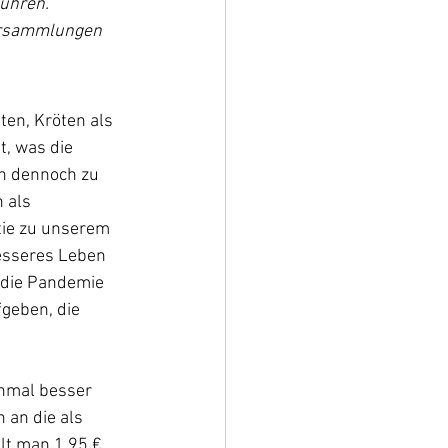
ühren. 
ersammlungen 
ten, Kröten als 
, was die 
en dennoch zu 
 als 
tie zu unserem 
esseres Leben 
 die Pandemie 
eben, die 
inmal besser 
an die als 
lt man 1,95 € 