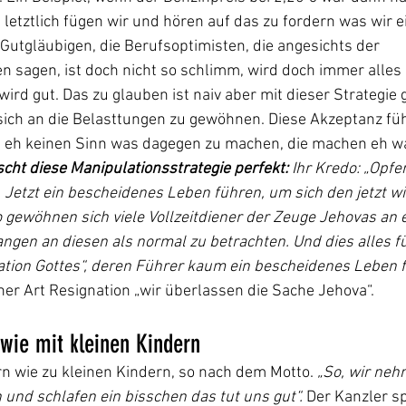
 letztlich fügen wir und hören auf das zu fordern was wir e
 Gutgläubigen, die Berufsoptimisten, die angesichts der 
sagen, ist doch nicht so schlimm, wird doch immer alles 
 wird gut. Das zu glauben ist naiv aber mit dieser Strategie
ich an die Belasttungen zu gewöhnen. Diese Akzeptanz führ
te eh keinen Sinn was dagegen zu machen, die machen eh wa
cht diese Manipulationsstrategie perfekt:
 Ihr Kredo: „Opfe
 Jetzt ein bescheidenes Leben führen, um sich den jetzt wi
gewöhnen sich viele Vollzeitdiener der Zeuge Jehovas an e
ngen an diesen als normal zu betrachten. Und dies alles für
ation Gottes“, deren Führer kaum ein bescheidenes Leben f
ner Art Resignation „wir überlassen die Sache Jehova“.  
 wie mit kleinen Kindern
n wie zu kleinen Kindern, so nach dem Motto. 
„So, wir neh
n und schlafen ein bisschen das tut uns gut“.
 Der Kanzler sp