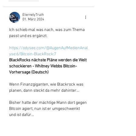
EternelyTruth
01. März 2024
Ich schieb mal was nach, was zum Thema 
passt und es ergänzt.
https://odysee.com/@AugenAufMedienAnal
yse:6/Bitcoin-BlackRock:7
BlackRocks nächste Pläne werden die Welt 
schockieren - Whitney Webbs Bitcoin-
Vorhersage (Deutsch)
Wenn Finanzgiganten, wie Blackrock was 
planen, dann steckt da mehr dahinter...
Bisher hatte der mächtige Mann dort gegen 
Bitcoin agiert, nun ist er umgeschwenkt 
und ist dafür...
Und dahinter steckt nach den 
Informationen in diesem Film, eine 