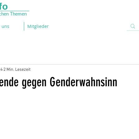
fo
lichen Themen
 uns
Mitglieder
24
2 Min. Lesezeit
fende gegen Genderwahnsinn