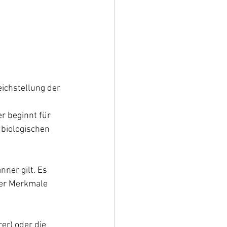
eichstellung der 
 beginnt für 
 biologischen 
ner gilt. Es 
her Merkmale 
er) oder die 