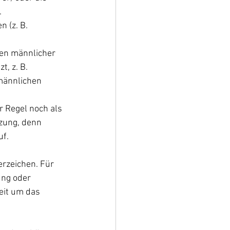
.
 (z. B. 
en männlicher 
, z. B. 
männlichen 
 Regel noch als 
zung, denn 
uf.
rzeichen. Für 
ng oder 
eit um das 