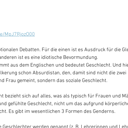
.be/MpJ7RjozO00
ionalen Debatten. Für die einen ist es Ausdruck für die Gl
 anderen ist es eine idiotische Bevormundung.
mmt aus dem Englischen und bedeutet Geschlecht. Und hier
lkerung schon Absurdistan, den, damit sind nicht die zwei 
d Frau gemeint, sondern das soziale Geschlecht.
t bezieht sich auf alles, was als typisch für Frauen und Män
und gefühlte Geschlecht, nicht um das aufgrund körperlic
ht. Es gibt im wesentlichen 3 Formen des Genderns.
e Geschlechter werden genannt (z. B. Lehrerinnen und Lehr