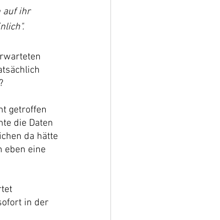
auf ihr 
lich". 
rwarteten 
atsächlich 
?
t getroffen 
te die Daten 
chen da hätte 
n eben eine 
tet 
ofort in der 