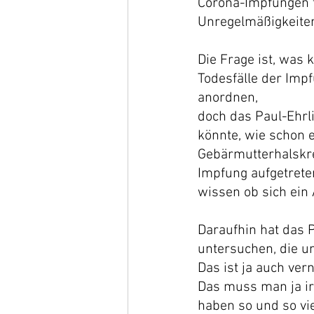
Corona-Impfungen t
Unregelmäßigkeite
Die Frage ist, was 
Todesfälle der Imp
anordnen,
doch das Paul-Ehrlic
könnte, wie schon
Gebärmutterhalskr
Impfung aufgetreten
wissen ob sich ein 
Daraufhin hat das P
untersuchen, die unk
Das ist ja auch ve
Das muss man ja irg
haben so und so vi