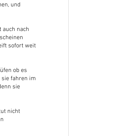
men, und 
t auch nach 
scheinen 
ft sofort weit 
rüfen ob es 
 sie fahren im 
denn sie 
ut nicht 
n 