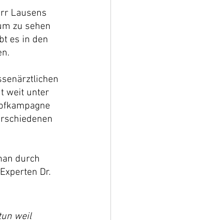
err Lausens 
um zu sehen 
t es in den 
en.
ssenärztlichen 
 weit unter 
Impfkampagne 
erschiedenen 
man durch 
xperten Dr. 
tun weil 