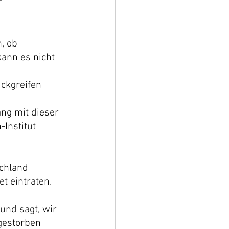
r 
, ob 
ann es nicht 
ückgreifen 
g mit dieser 
Institut  
schland 
t eintraten. 
und sagt, wir 
gestorben 