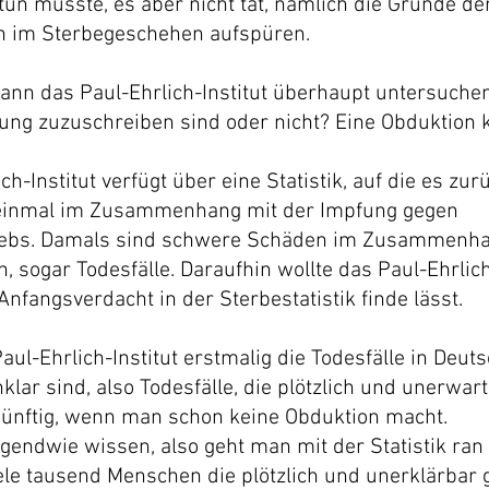
un müsste, es aber nicht tat, nämlich die Gründe de
n im Sterbegeschehen aufspüren.
kann das Paul-Ehrlich-Institut überhaupt untersuchen
fung zuzuschreiben sind oder nicht? Eine Obduktion k
h-Institut verfügt über eine Statistik, auf die es zur
 einmal im Zusammenhang mit der Impfung gegen 
ebs. Damals sind schwere Schäden im Zusammenhan
, sogar Todesfälle. Daraufhin wollte das Paul-Ehrlich-
Anfangsverdacht in der Sterbestatistik finde lässt. 
aul-Ehrlich-Institut erstmalig die Todesfälle in Deut
lar sind, also Todesfälle, die plötzlich und unerwarte
rnünftig, wenn man schon keine Obduktion macht.
endwie wissen, also geht man mit der Statistik ran 
ele tausend Menschen die plötzlich und unerklärbar 