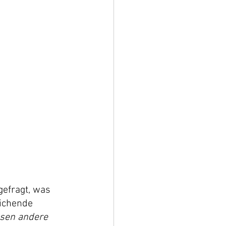
efragt, was 
ichende 
ssen andere 