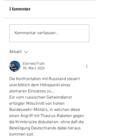
3 Kommentare
Das RKI - Erfüllungsgehilfe der
Frieden schaffen - mit
Kommentar verfassen...
Corona-Politiker?
Diplomatie oder Waffen?
Aktuell
EternelyTruth
05. März 2024
Die Konfrontation mit Russland steuert 
unerbittlich dem Höhepunkt eines 
atomaren Einsatzes zu....
Ein vom russischen Geheimdienst 
erfolgter Mitschnitt von hohen 
Bundeswehr-Militärs, in welchen diese 
einen Angriff mit Thaurus-Raketen gegen 
die Krimbrücke diskutieren- ohne daß die 
Beteiliigung Deutschlands dabei heraus 
kommen soll.