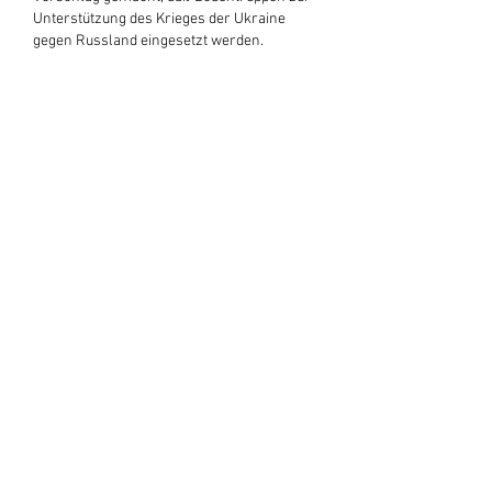
Unterstützung des Krieges der Ukraine 
gegen Russland eingesetzt werden.
=====================================
=====================================
=======
Unfassbar: Präsident Emmanuel Macron 
überlegt, der Ukraine mit Bodentruppen 
gegen Putins Armee zur Hilfe zu eilen. So 
könnte auch Deutschland in einen Dritten 
Weltkrieg gerissen werden.
Allein der Gedanke ist ungeheuerlich, den 
Macron nach Abschluss einer Ukraine-
Hilfskonferenz in Paris geäußert…
Mehr anzeigen
Gefällt mir
EternelyTruth