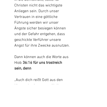
Christen nicht das wichtigste 
Anliegen sein. Durch unser 
Vertrauen in eine göttliche 
Führung werden wir unser 
Ängste sicher besiegen können 
und der Gefahr entgehen, dass 
geschickte Verführer unsere 
Angst für ihre Zwecke ausnutzen.
Dann können auch die Worte aus 
Hiob
 36:16 für uns trostreich 
sein, denn
„Auch dich reißt Gott aus den 
Klauen der Angst, er will dir 
wieder die Freiheit schenken; 
dann füllen die besten Speisen 
wie früher deinen Tisch. Jetzt 